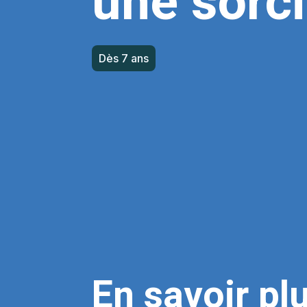
une sorci
Dès 7 ans
En savoir pl