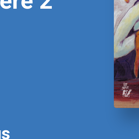
ère 2
us