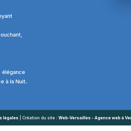
oyant
 couchant,
c élégance
e à la Nuit.
s légales
| Création du site :
Web-Versailles - Agence web à Ver